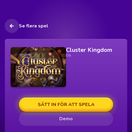
Se flera spel
Cluster Kingdom
Elk
SÄTT IN FÖR ATT SPELA
Demo