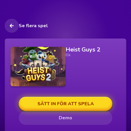
Se flera spel
Heist Guys 2
Elk
SÄTT IN FÖR ATT SPELA
Demo