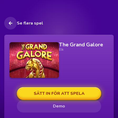
Se flera spel
The Grand Galore
Elk
SÄTT IN FÖR ATT SPELA
Demo