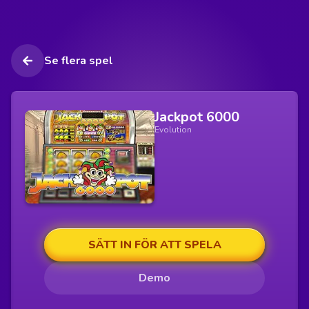
Se flera spel
Jackpot 6000
Evolution
SÄTT IN FÖR ATT SPELA
Demo