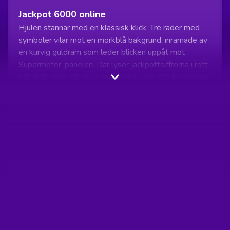
Jackpot 6000 online
Hjulen stannar med en klassisk klick. Tre rader med
symboler vilar mot en mörkblå bakgrund, inramade av
en kurvig guldram som leder blicken uppåt mot
Supermeter-panelen. Där lyser jackpottsiffrorna i rött
och gult, redo att växla mellan basläge och bonusläge.
Jackpot 6000 är NetEnt:s digitala tolkning av den
klassiska fruktmaskinen, byggd kring en mekanik där
varje vinst ger spelaren ett val: ta hem pengarna eller
flytta upp dem till Supermeter-läget för en chans till
högre multiplikationer.
Längst ner på skärmen syns insats, saldo och senaste
vinst i tydliga siffror. Spin-knappen sitter centrerat,
omgiven av knappar för insatsnivå och
betalningstabell. Jackpot 6000 håller sig nära sina
rötter – inga animerade bakgrunder, inga
expanderande funktioner, bara tre hjul och en mekanik