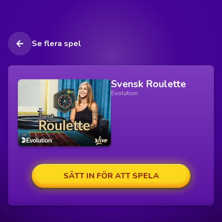
Se flera spel
Svensk Roulette
Evolution
SÄTT IN FÖR ATT SPELA