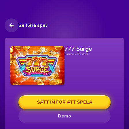
Se flera spel
777 Surge
Games Global
SÄTT IN FÖR ATT SPELA
Demo