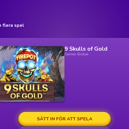
 flera spel
9 Skulls of Gold
Games Global
SÄTT IN FÖR ATT SPELA