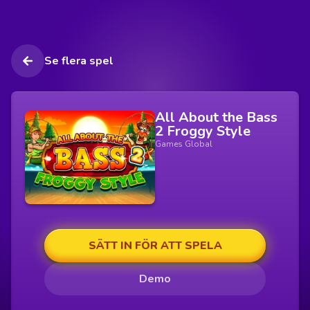
Se flera spel
All About the Bass
2 Froggy Style
Games Global
SÄTT IN FÖR ATT SPELA
Demo