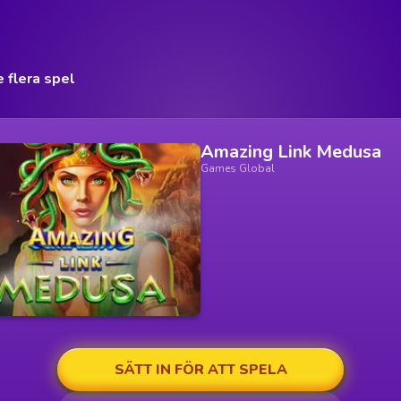
 flera spel
Amazing Link Medusa
Games Global
SÄTT IN FÖR ATT SPELA