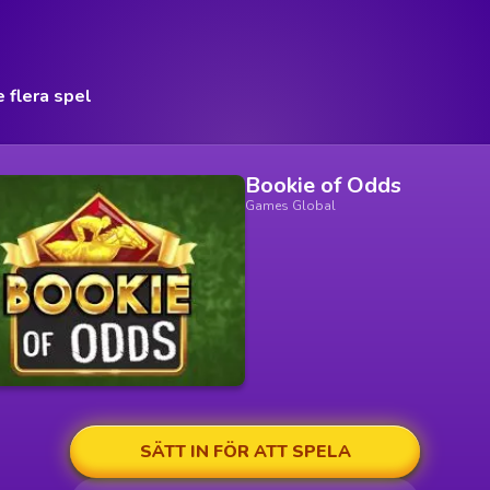
 flera spel
Bookie of Odds
Games Global
SÄTT IN FÖR ATT SPELA