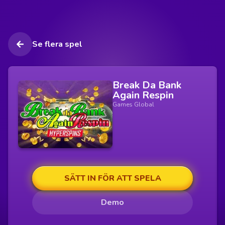
Se flera spel
Break Da Bank
Again Respin
Games Global
SÄTT IN FÖR ATT SPELA
Demo