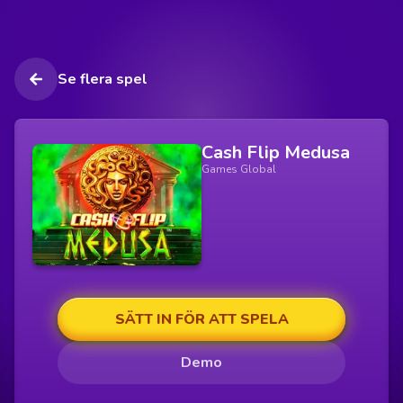
Se flera spel
Cash Flip Medusa
Games Global
SÄTT IN FÖR ATT SPELA
Demo