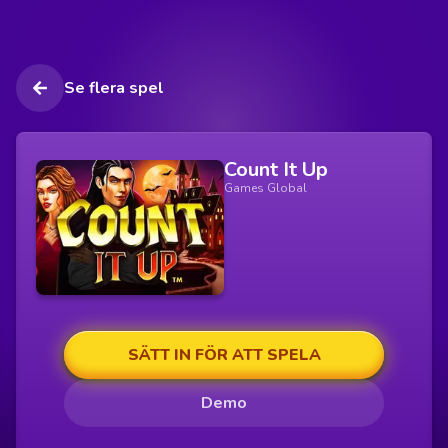
Se flera spel
Count It Up
Games Global
SÄTT IN FÖR ATT SPELA
Demo