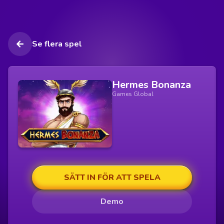
Se flera spel
Hermes Bonanza
Games Global
SÄTT IN FÖR ATT SPELA
Demo