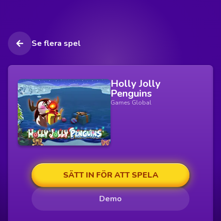
Se flera spel
Holly Jolly
Penguins
Games Global
SÄTT IN FÖR ATT SPELA
Demo