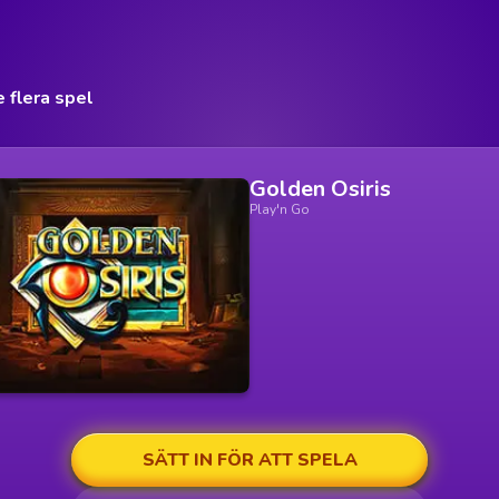
 flera spel
Golden Osiris
Play'n Go
SÄTT IN FÖR ATT SPELA