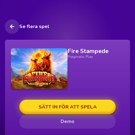
Se flera spel
Fire Stampede
Pragmatic Play
SÄTT IN FÖR ATT SPELA
Demo