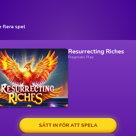
 flera spel
Resurrecting Riches
Pragmatic Play
SÄTT IN FÖR ATT SPELA