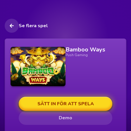
Se flera spel
Bamboo Ways
Push Gaming
SÄTT IN FÖR ATT SPELA
Demo