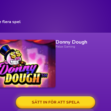
 flera spel
Donny Dough
Relax Gaming
SÄTT IN FÖR ATT SPELA