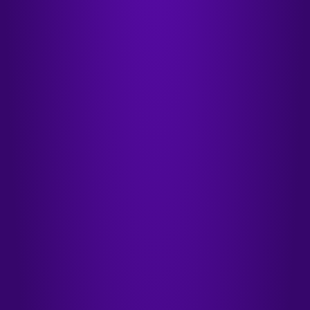
Casino
Live
Sport